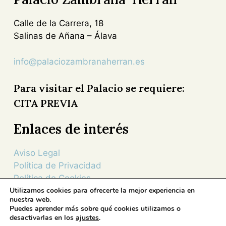
Calle de la Carrera, 18
Salinas de Añana – Álava
info@palaciozambranaherran.es
Para visitar el Palacio se requiere:
CITA PREVIA
Enlaces de interés
Aviso Legal
Política de Privacidad
Política de Cookies
Entidades colaboradoras
Utilizamos cookies para ofrecerte la mejor experiencia en
nuestra web.
Puedes aprender más sobre qué cookies utilizamos o
desactivarlas en los
ajustes
.